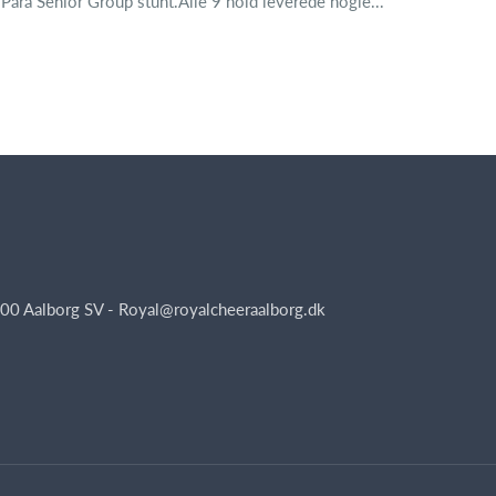
 Para Senior Group stunt.Alle 9 hold leverede nogle...
00 Aalborg SV - Royal@royalcheeraalborg.dk