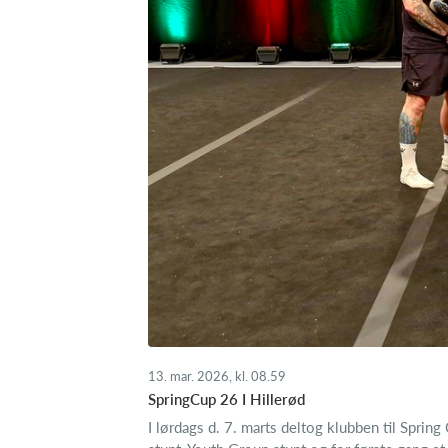
13. mar. 2026, kl. 08.59
SpringCup 26 I Hillerød
I lørdags d. 7. marts deltog klubben til Spring 