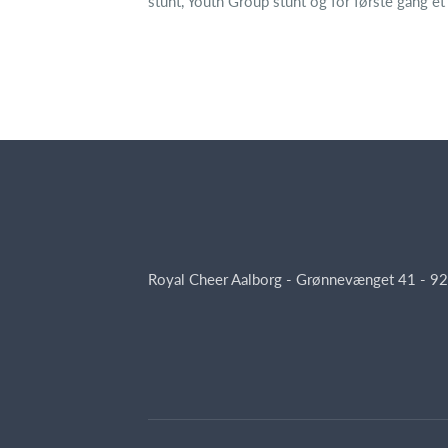
stunt, Youth Group stunt og for første gang et
Royal Cheer Aalborg - Grønnevænget 41 - 92