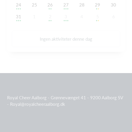
24
25
26
27
28
29
30
31
1
2
3
4
5
6
Ingen aktiviteter denne dag
Royal Cheer Aalborg - Grønnevænget 41 - 9200 Aalborg SV
- Royal@royalcheeraalborg.dk