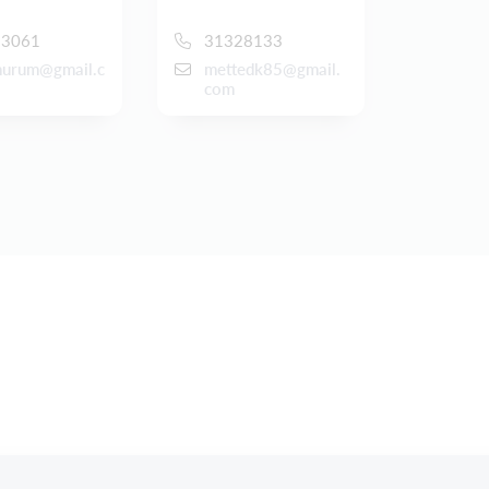
33061
31328133
murum@gmail.c
mettedk85@gmail.
com