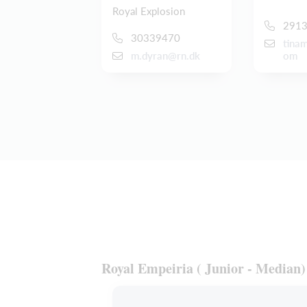
Royal Explosion
291
30339470
tina
m.dyran@rn.dk
om
Royal Empeiria ( Junior - Median)