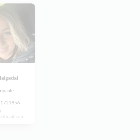
Halgadal
joyable
31721856
a-
otmail.com