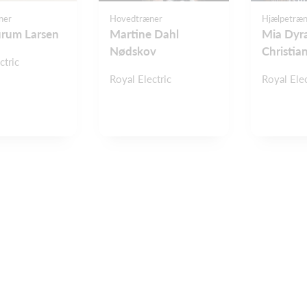
ner
Hovedtræner
Hjælpetræn
urum Larsen
Martine Dahl
Mia Dyr
Nødskov
Christia
ctric
Royal Electric
Royal Elec