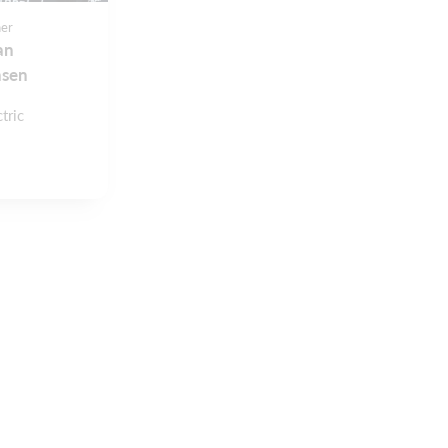
er
an
nsen
tric