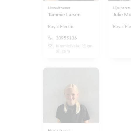
Hovedtræner
Hjælpetræ
Tammie Larsen
Julie M
Royal Electric
Royal Ele
30955136
tammieisabell@gm
ail.com
Hjælpetræner