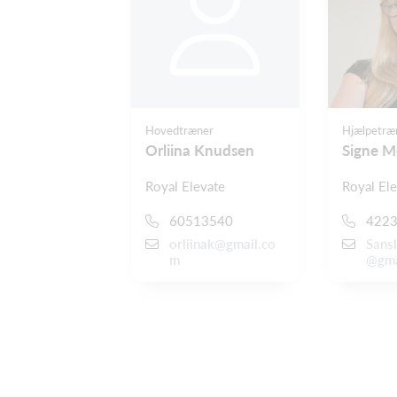
Hovedtræner
Hjælpetræ
Orliina Knudsen
Signe Mø
Royal Elevate
Royal El
60513540
422
orliinak@gmail.co
Sans
m
@gma