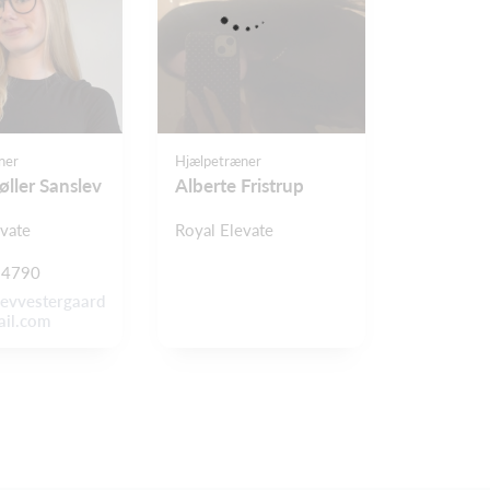
ner
Hjælpetræner
ller Sanslev
Alberte Fristrup
evate
Royal Elevate
34790
levvestergaard
il.com