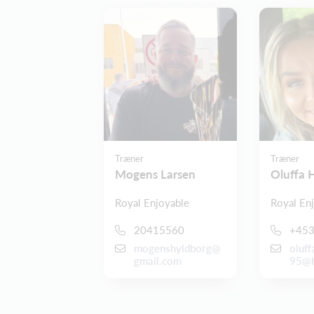
Træner
Træner
Mogens Larsen
Oluffa 
Royal Enjoyable
Royal En
20415560
+45
mogenshyldborg@
oluff
gmail.com
95@h